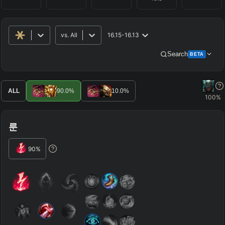
vs.
All
16.15-16.13
Search
BETA
Advanced Search
Get Pro
PRO
ALL
90.0
%
10.0
%
100
%
ALLY TEAM
룬
ENEMY TEAM
TOP
JG
MID
BOT
90
%
Any
Any
Any
Any
SUP
Any
TEAM COMP
=