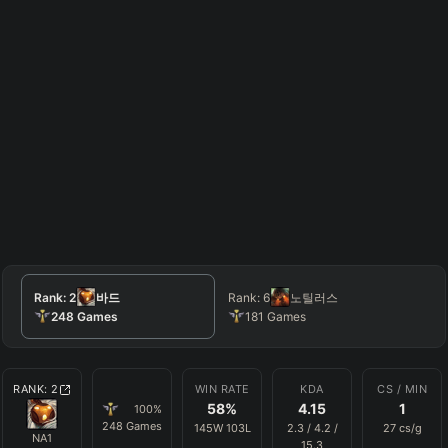
Rank:
2
바드
Rank:
6
노틸러스
248
Games
181
Games
RANK:
2
WIN RATE
KDA
CS / MIN
58
%
4.15
1
100
%
248
Games
145
W
103
L
2.3
/
4.2
/
27
cs/g
NA1
15.3