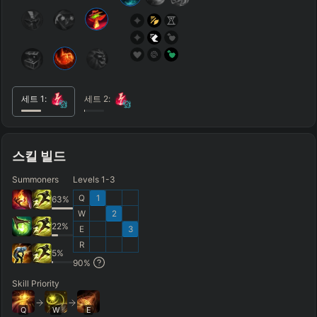
Tanky
Healing
AD Heavy
AP Heavy
Assassin
Poke
Engage
Disengage
Splitpush
Waveclear
CC Heavy
Shield Heavy
RUNES - PRIMARY
=
SECONDARY
=
세트
1
:
세트
2
:
Any tree
Any tree
SUMMONER SPELLS
=
+
+
스킬 빌드
Summoners
Levels 1-3
FINAL BUILD
=
Q
1
63
%
W
2
+
+
+
+
+
+
→
→
→
→
→
22
%
E
3
R
Exclude boots
5
%
ITEMS PURCHASED
=
FULL BUILD
90
%
Skill Priority
Any item ever purchased…
6+ Items
Q
W
E
Exact purchase order