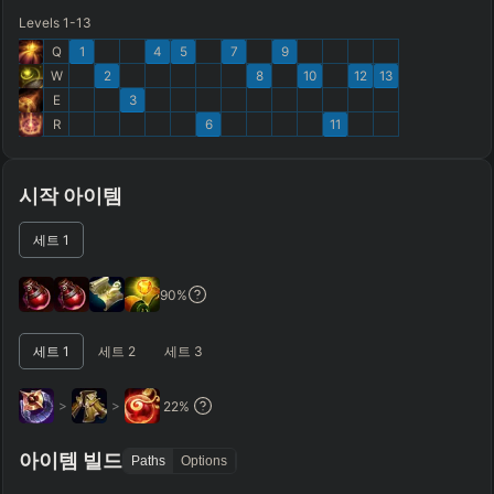
Levels 1-13
Q
1
4
5
7
9
SKILL MAX ORDER
=
SKILL AT LEVEL
=
W
2
8
10
12
13
Skill
at level
Q
W
E
R
tap in order
E
3
LANING @ 15 MIN
R
6
11
by ≥
k gold
Ahead
Behind
시작 아이템
RANK
PATCH (MIN)
세트
1
GAME LENGTH
90
%
–
세트
1
세트
2
세트
3
Short < 20
Med. 20–30
Long 30+
>
>
22
%
Hide
Clear All
Search
PRO
아이템 빌드
Paths
Options