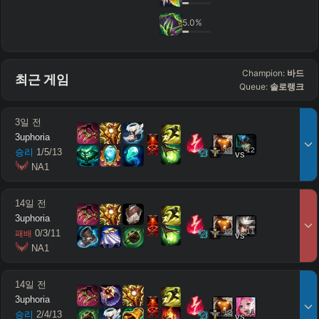
5.0
%
Champion:
바드
최근 게임
Queue:
솔로랭크
3일 전
3uphoria
13
12
승리
1
/
5
/
13
vs
 NA1
14일 전
3uphoria
12
11
0
/
3
/
11
패배
vs
 NA1
14일 전
3uphoria
12
11
승리
2
/
4
/
13
vs