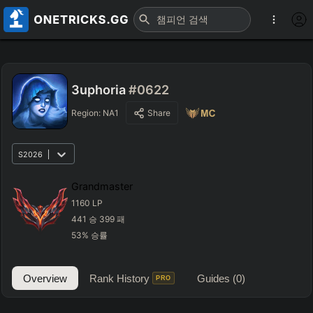
3uphoria
#0622
Region:
NA1
Share
S2026
Grandmaster
1160
LP
441
승
399
패
53
%
승률
Overview
Rank History
Guides
(0)
PRO