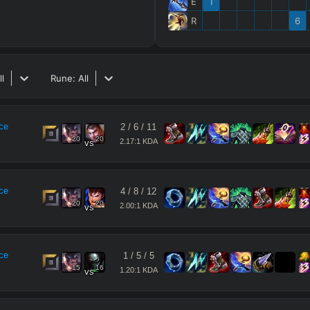
E
1
R
6
ll
Rune:
All
ce
2
/
6
/
11
20
20
2.17:1 KDA
vs
ce
4
/
8
/
12
20
20
2.00:1 KDA
vs
ce
1
/
5
/
5
15
16
1.20:1 KDA
vs