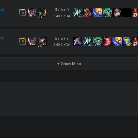
ce
3
/
5
/
9
16
18
2.40:1 KDA
vs
ce
5
/
5
/
7
20
19
2.40:1 KDA
vs
+ Show More