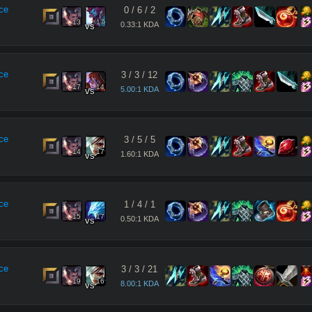
ce
0
/
6
/
2
13
17
0.33:1 KDA
vs
ce
3
/
3
/
12
17
14
5.00:1 KDA
vs
ce
3
/
5
/
5
14
17
1.60:1 KDA
vs
ce
1
/
4
/
1
15
17
0.50:1 KDA
vs
ce
3
/
3
/
21
19
16
8.00:1 KDA
vs