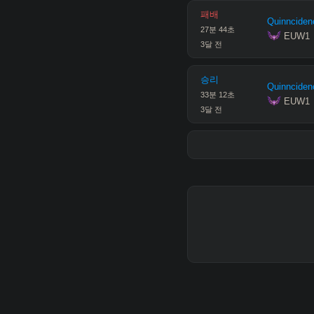
패배
Quinnciden
27
분
44
초
 EUW1
3달 전
승리
Quinnciden
33
분
12
초
 EUW1
3달 전