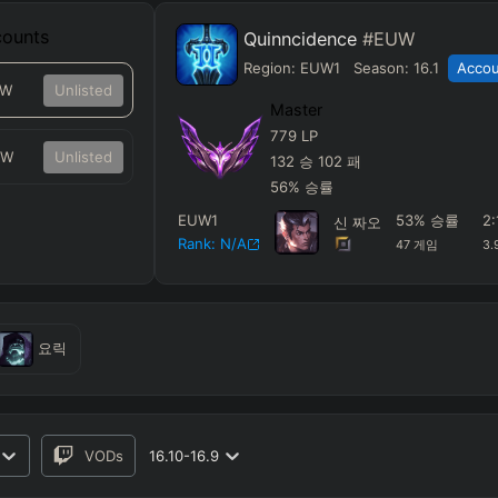
ounts
Quinncidence
#EUW
Region:
EUW1
Season:
16.1
Accou
UW
Unlisted
Master
779
LP
UW
Unlisted
132
승
102
패
56
%
승률
EUW1
53
%
승률
2
신 짜오
Rank:
N/A
47
게임
3.
요릭
VODs
16.10-16.9