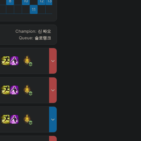
8
10
12
13
11
Champion:
신 짜오
Queue:
솔로랭크