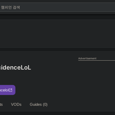
Advertisement
cidenceLoL
ncelol
ts
VODs
Guides
(0)