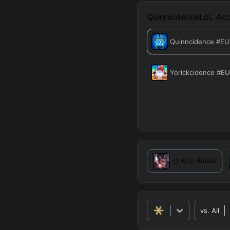
QuinncidenceLoL
Acc
Quinncidence
#E
Yorickcidence
#E
신 짜오
Builds
vs.
All