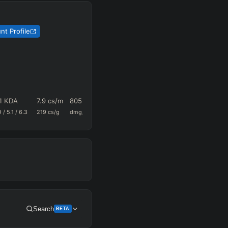
nt Profile
:1 KDA
7.9
cs/m
805.6
0.37
20.5
9
/
5.1
/
6.3
219
cs/g
dmg/m
k+a/m
vision/g
Search
BETA