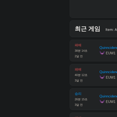
최근 게임
Item:
A
패배
Quinnciden
38
분
14
초
 EUW1
2달 전
패배
Quinnciden
40
분
12
초
 EUW1
3달 전
승리
Quinnciden
26
분
15
초
 EUW1
3달 전