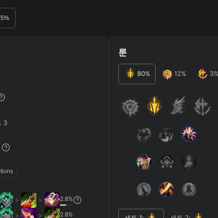
RO
BETA
.5
%
룬
80
%
12
%
3
JG
MID
BOT
Any
Any
Any
트
3
Heavy
AP Heavy
Assassin
Poke
Engage
Disengage
Splitpus
y
%
SECONDARY
=
SUMMONER SPELLS
=
tions
+
+
Any tree
2.8
%
>
>
ITEMS PURCHASED
=
FULL BUIL
2.8
%
>
>
세트
1
:
세트
2
: