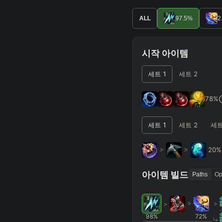
Advanced Search
P
ALL
97.5
%
2
ALLY TEAM
시작 아이템
ENEMY TEAM
세트
1
세트
2
TOP
Any
78
%
TEAM COMP
=
세트
1
세트
2
세
Tanky
Healing
AD 
CC Heavy
Shield Heav
>
>
20
RUNES - PRIMARY
=
아이템 빌드
Paths
Op
Any tree
>
>
>
FINAL BUILD
=
98
%
72
%