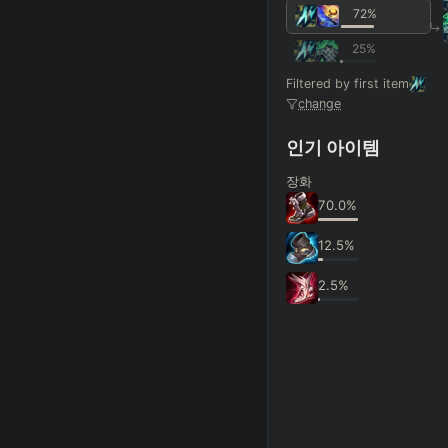
72
%
+
+
+
→
→
→
25
%
Exclude boots
Filtered by first item
change
SKILL MAX ORDER
=
인기 아이템
Q
W
E
R
tap in
장화
RANK
PAT
70.0
%
12.5
%
2.5
%
Hide