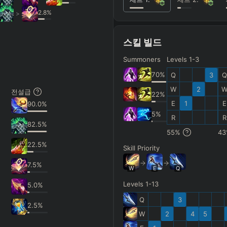
+
+
+
Any item ever purchased…
→
→
6+ Item
2.8
%
>
Exact purchase order
스킬 빌드
SKILL AT LEVEL
=
LANING @ 15 MIN
Summoners
Levels 1-3
Skill
at level
by ≥
k
Ahead
Behind
 order
70
%
Q
3
Q
W
2
전설급
22
%
CH (MIN)
GAME LENGTH
E
1
E
90.0
%
5
%
R
R
–
Short < 20
Med. 20–30
Long 30+
82.5
%
55
%
43
22.5
%
Skill Priority
Clear
7.5
%
W
E
Q
Levels 1-13
5.0
%
Q
3
2.5
%
W
2
4
5