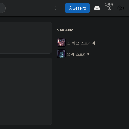
한국어
Get Pro
See Also
신 짜오
스트리머
요릭
스트리머