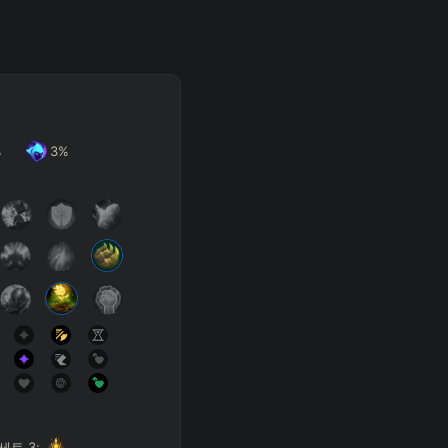
Get Pro
%
3
%
SUP
Any
h
Waveclear
D
세트
3
: