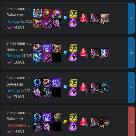
9 месяцев назад
Sylvester
18
18
Победа
9
/
6
/
11
vs
 EUW1
9 месяцев назад
Sylvester
16
14
Победа
11
/
6
/
9
vs
 EUW1
9 месяцев назад
Sylvester
12
11
Победа
2
/
1
/
2
vs
 EUW1
9 месяцев назад
Sylvester
13
15
3
/
7
/
5
Поражение
vs
 EUW1