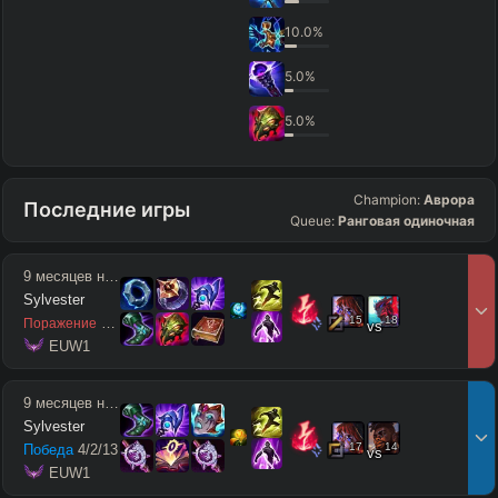
10.0
%
5.0
%
5.0
%
Champion:
Аврора
Последние игры
Queue:
Ранговая одиночная
9 месяцев назад
Sylvester
15
18
1
/
9
/
4
Поражение
vs
 EUW1
9 месяцев назад
Sylvester
17
14
Победа
4
/
2
/
13
vs
 EUW1