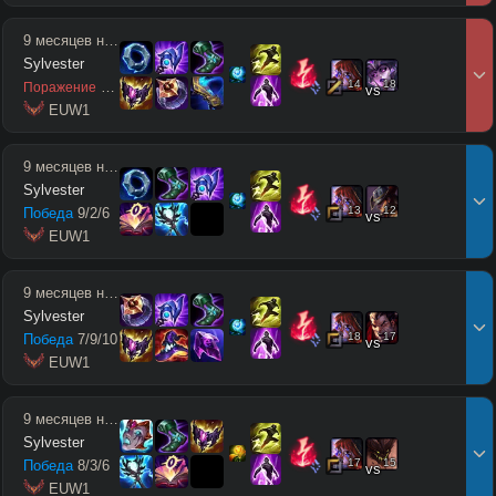
9 месяцев назад
Sylvester
14
18
2
/
9
/
2
Поражение
vs
 EUW1
9 месяцев назад
Sylvester
13
12
Победа
9
/
2
/
6
vs
 EUW1
9 месяцев назад
Sylvester
18
17
Победа
7
/
9
/
10
vs
 EUW1
9 месяцев назад
Sylvester
17
15
Победа
8
/
3
/
6
vs
 EUW1