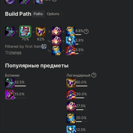
Hide
Clear All
Search
PRO
Build Path
Paths
Options
8.8
%
>
>
>
>
70
%
62
%
5.9
%
>
Filtered by first item
5.9
%
>
change
Популярные предметы
Ботинки
Легендарный
52.5
%
60.0
%
15.0
%
30.0
%
27.5
%
20.0
%
12.5
%