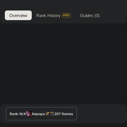
Overview
Rank History
Guides
(0)
PRO
Rank:
N/A
Аврора
207
Games