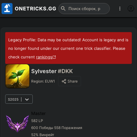
Legacy Profile: Data may be outdated! Account is legacy and is
no longer found under our current one trick classifier. Please
check current
rankings
Sylvester
#DKK
Region:
EUW1
Share
S2025
Master
582
LP
600
Победы
558
Поражения
52
%
Винрейт