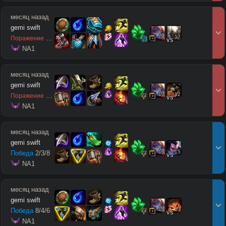
месяц назад
gemi swift
14
17
2
/
8
/
4
Поражение
vs
 NA1
месяц назад
gemi swift
10
12
4
/
5
/
0
Поражение
vs
 NA1
месяц назад
gemi swift
16
15
Победа
2
/
3
/
8
vs
 NA1
месяц назад
gemi swift
14
13
Победа
8
/
4
/
6
vs
 NA1