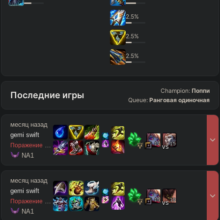
2.5
%
2.5
%
2.5
%
Champion:
Поппи
Последние игры
Queue:
Ранговая одиночная
месяц назад
gemi swift
17
15
9
/
3
/
2
Поражение
vs
 NA1
месяц назад
gemi swift
15
19
0
/
7
/
6
Поражение
vs
 NA1