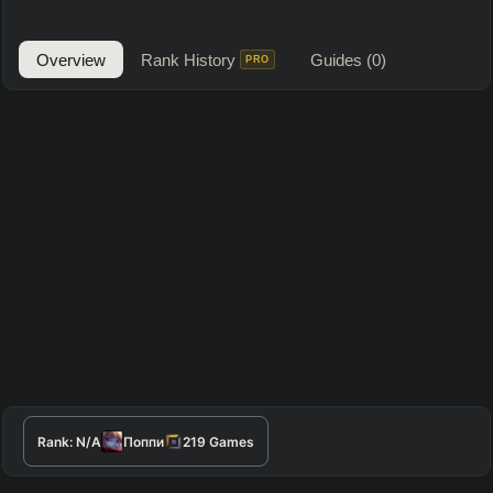
Overview
Rank History
Guides
(0)
PRO
Rank:
N/A
Поппи
219
Games