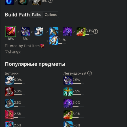
>
>
8
%
Hide
Clear All
Search
PRO
Build Path
Paths
Options
3.1
%
>
>
>
>
>
18
%
6
%
3.1
%
Filtered by first item
change
Популярные предметы
Ботинки
Легендарный
5.0
%
7.5
%
5.0
%
7.5
%
2.5
%
5.0
%
2.5
%
5.0
%
2.5
%
5.0
%