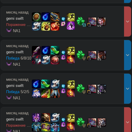
месяц назад
gemi swift
15
17
0
/
4
/
5
Поражение
vs
 NA1
месяц назад
gemi swift
17
17
Победа
6
/
8
/
10
vs
 NA1
месяц назад
gemi swift
16
15
Победа
5
/
2
/
5
vs
 NA1
месяц назад
gemi swift
19
19
7
/
7
/
3
Поражение
vs
 NA1