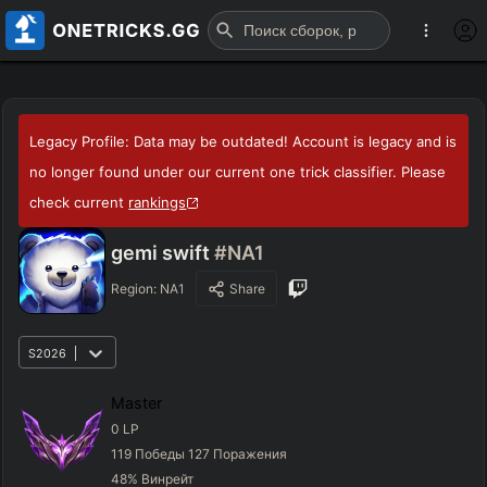
Legacy Profile: Data may be outdated! Account is legacy and is
no longer found under our current one trick classifier. Please
check current
rankings
gemi swift
#NA1
Region:
NA1
Share
S2026
Master
0
LP
119
Победы
127
Поражения
48
%
Винрейт