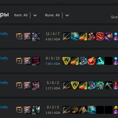
гры
Item:
All
Rune:
All
Que
refly
11
/
4
/
7
19
18
4.50:1 KDA
vs
refly
8
/
3
/
13
18
17
7.00:1 KDA
vs
refly
5
/
6
/
2
17
18
1.17:1 KDA
vs
refly
0
/
2
/
3
12
13
1.50:1 KDA
vs