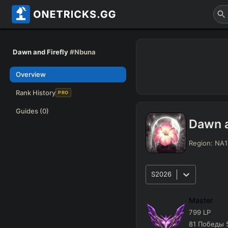
Dawn and Firefly
#Nbuna
Overview
Rank History
PRO
Guides
(0)
Dawn a
Region:
NA1
S2026
Master
799
LP
81
Победы