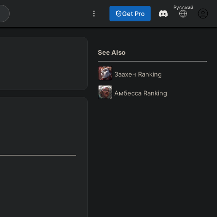
Русский
Get Pro
See Also
Заахен
Ranking
Амбесса
Ranking