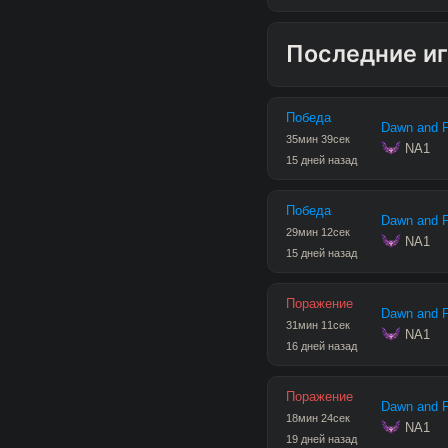
Последние и
Победа
Dawn and Fi
35
мин
39
сек
 NA1
15 дней назад
Победа
Dawn and Fi
29
мин
12
сек
 NA1
15 дней назад
Поражение
Dawn and Fi
31
мин
11
сек
 NA1
16 дней назад
Поражение
Dawn and Fi
18
мин
24
сек
 NA1
19 дней назад