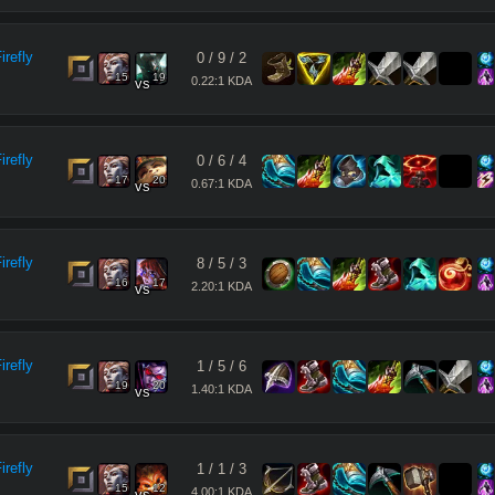
refly
0
/
9
/
2
15
19
0.22:1 KDA
vs
refly
0
/
6
/
4
17
20
0.67:1 KDA
vs
refly
8
/
5
/
3
16
17
2.20:1 KDA
vs
refly
1
/
5
/
6
19
20
1.40:1 KDA
vs
refly
1
/
1
/
3
15
12
4.00:1 KDA
vs