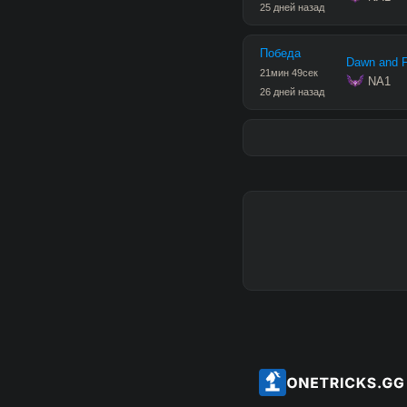
25 дней назад
Победа
Dawn and Fi
21
мин
49
сек
 NA1
26 дней назад