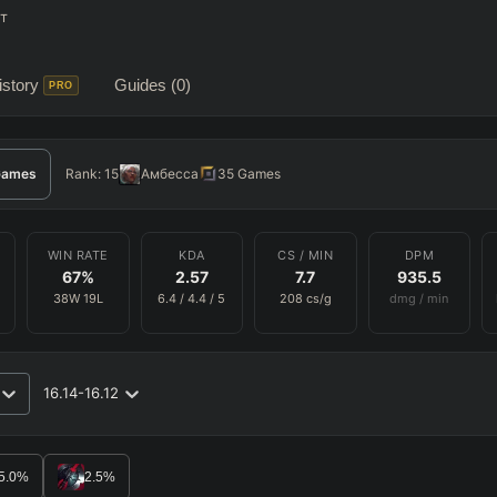
т
story
Guides
(0)
PRO
ames
Rank:
15
Амбесса
35
Games
WIN RATE
KDA
CS / MIN
DPM
67
%
2.57
7.7
935.5
38
W
19
L
6.4
/
4.4
/
5
208
cs/g
dmg / min
16.14-16.12
RO
BETA
5.0
%
2.5
%