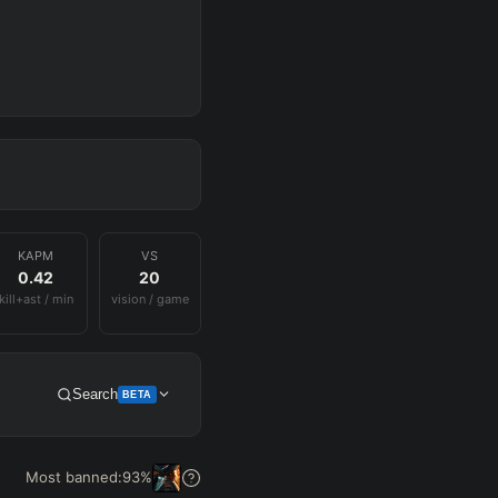
KAPM
VS
0.42
20
kill+ast / min
vision / game
Search
BETA
Get Pro
Most banned:
93
%