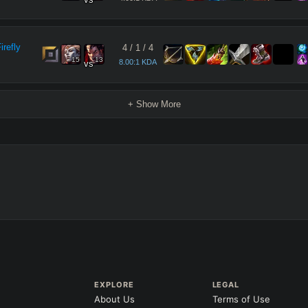
refly
4
/
1
/
4
15
13
8.00:1 KDA
vs
+ Show More
EXPLORE
LEGAL
About Us
Terms of Use