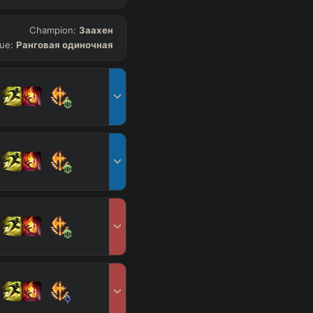
Champion:
Заахен
ue:
Ранговая одиночная