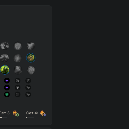
SUP
Any
h
Waveclear
D
Сет
3
:
Сет
4
:
s