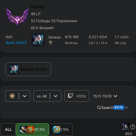
Master
96
LP
52
Победы
35
Поражения
60
%
Винрейт
NA1
61
%
WR
9.22
:1 KDA
1.7
cs/m
Зилеан
Rank:
N/A
84
Игры
3.8
/
2
/
14.4
48
cs/g
Зилеан
Builds
vs.
All
VODs
15.11-15.10
Search
BETA
Advanced Search
Get Pro
PRO
ALL
92.5
%
2.5
%
88
%