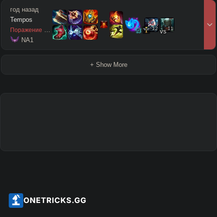
год назад
Tempos
12
11
6
/
3
/
10
Поражение
vs
 NA1
+ Show More