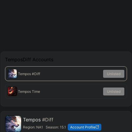
TemposDiff
Accounts
Tempos
#Diff
Unlisted
Tempos Time
Unlisted
Tempos
#Diff
Region:
NA1
Season:
15.1
Account Profile