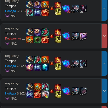
год назад
Tempos
15
12
Победа
6
/
0
/
16
vs
 NA1
год назад
Tempos
14
13
3
/
1
/
6
Поражение
vs
 NA1
год назад
Tempos
15
12
Победа
7
/
0
/
20
vs
 NA1
год назад
Tempos
16
14
Победа
6
/
1
/
23
vs
 NA1