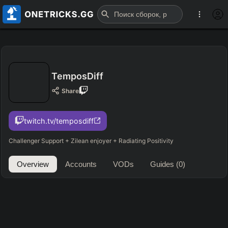
TemposDiff
Share
twitch.tv/temposdiff
Challenger Support + Zilean enjoyer + Radiating Positivity
Overview
Accounts
VODs
Guides
(0)