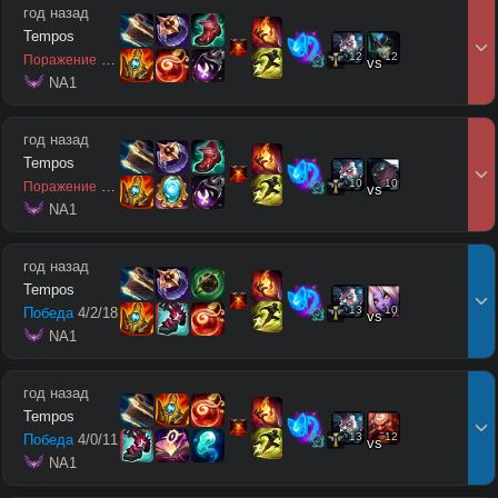
год назад
Tempos
12
12
1
/
1
/
6
Поражение
vs
 NA1
год назад
Tempos
10
10
2
/
2
/
4
Поражение
vs
 NA1
год назад
Tempos
13
10
Победа
4
/
2
/
18
vs
 NA1
год назад
Tempos
13
12
Победа
4
/
0
/
11
vs
 NA1