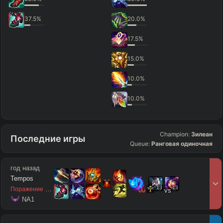
37.5
%
20.0
%
17.5
%
15.0
%
10.0
%
10.0
%
Champion:
Зилеан
Последние игры
Queue:
Ранговая одиночная
год назад
Tempos
13
13
8
/
4
/
11
Поражение
vs
 NA1